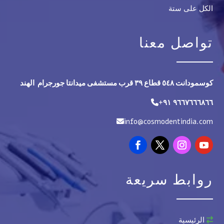
الكل على ستة
تواصل معنا
كوسمودانت ٥٤٨ قطاع ٣۹ قرب مستشفى ميدانتا جورجرام الهند
+۹١ ۹٦٦٧٦٦٦٨٦٦
info@cosmodentindia.com
روابط سريعة
الرئيسية